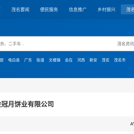
页
茂名要闻
便民服务
信息推广
乡村振兴
茂
部
电白县
广东
街道
文楼镇
会在
河西
新安
茂名
茂名市
金冠月饼业有限公司