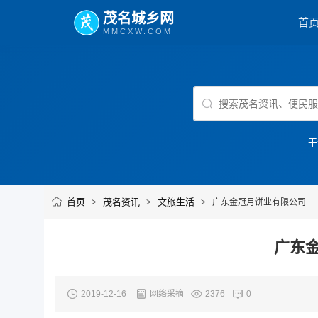
茂名城乡网
首
MMCXW.COM
干
首页
茂名资讯
文旅生活
>
>
>
广东金冠月饼业有限公司
广东
2019-12-16
网络采摘
2376
0