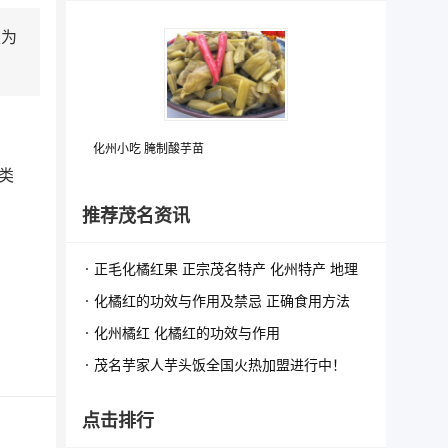
表为
化州小吃 腌制酸芋苗
类
推荐茂名资讯
正毛化橘红果 正宗茂名特产 化州特产 地理
标志特产
化橘红的功效与作用及禁忌 正确食用方法
化州橘红 化橘红的功效与作用
茂名芋家人芋头饭全国火热加盟进行中！
点击排行