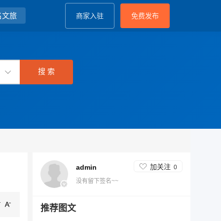
名文旅
商家入驻
免费发布
加关注
admin
0
没有留下签名~~
推荐图文